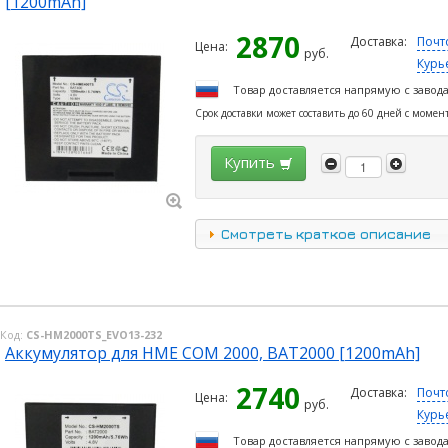
[1200mAh]
2870
Доставка:
Почт
Цена:
руб.
Курь
Товар доставляется напрямую с завод
Срок доставки может составить до 60 дней с момен
Купить
Смотреть краткое описание
Код:
CS-HM2000TS_EVO13-232
Аккумулятор для HME COM 2000, BAT2000 [1200mAh]
2740
Доставка:
Почт
Цена:
руб.
Курь
Товар доставляется напрямую с завод