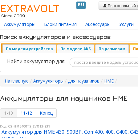
EXTRAVOLT
RU
Персональный 
Since 2009
Аккумуляторы
Блоки питания
Аксессуары
Услуги
Поиск аккумуляторов и аксессуаров
По модели устройства
По модели АКБ
По размерам
По
Найти аккумулятор для:
На главную
/
Аккумуляторы
/
для наушников
/
HME
/
Аккумуляторы для наушников HME
1-10
11-12
Конец
Код:
CS-HME400TS_EVO13-231
Аккумулятор для HME 430, 900BP, Com400, 400, C400, C