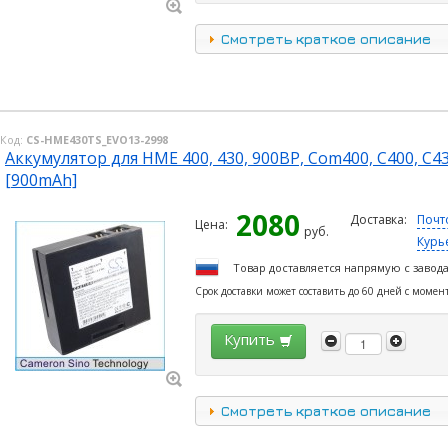
Смотреть краткое описание
Код:
CS-HME430TS_EVO13-2998
Аккумулятор для HME 400, 430, 900BP, Com400, C400, C
[900mAh]
2080
Доставка:
Почт
Цена:
руб.
Курь
Товар доставляется напрямую с завод
Срок доставки может составить до 60 дней с момен
Купить
Смотреть краткое описание