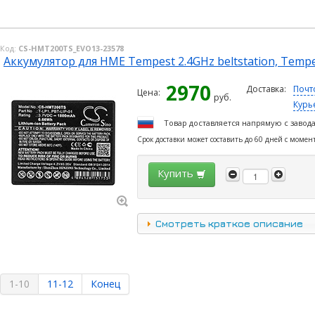
Код:
CS-HMT200TS_EVO13-23578
Аккумулятор для HME Tempest 2.4GHz beltstation, Tempe
2970
Доставка:
Почт
Цена:
руб.
Курь
Товар доставляется напрямую с завод
Срок доставки может составить до 60 дней с момен
Купить
Смотреть краткое описание
1-10
11-12
Конец