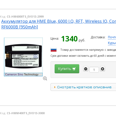
Код:
CS-HM6000TS_EVO13-2999
Аккумулятор для HME Blue, 6000 I.Q, RFT, Wireless IQ, C
RF6000B [950mAh]
1340
Доставка:
Почт
Цена:
руб.
Курь
Товар доставляется напрямую с завод
Срок доставки может составить до 60 дней с момен
Купить
Смотреть краткое описание
Код:
CS-HMM400TS_EVO13-3000