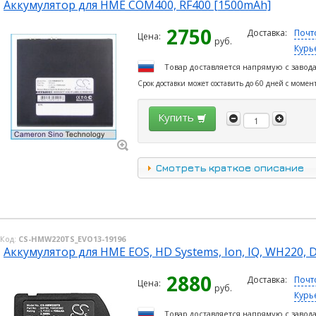
Аккумулятор для HME COM400, RF400 [1500mAh]
2750
Доставка:
Почт
Цена:
руб.
Курь
Товар доставляется напрямую с завод
Срок доставки может составить до 60 дней с момен
Купить
Смотреть краткое описание
Код:
CS-HMW220TS_EVO13-19196
Аккумулятор для HME EOS, HD Systems, Ion, IQ, WH220, 
2880
Доставка:
Почт
Цена:
руб.
Курь
Товар доставляется напрямую с завод