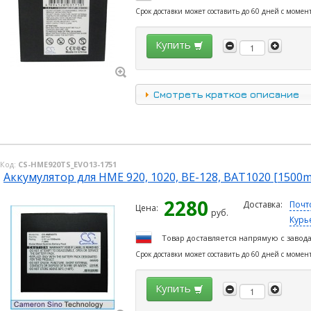
Срок доставки может составить до 60 дней с момен
Купить
Смотреть краткое описание
Код:
CS-HME920TS_EVO13-1751
Аккумулятор для HME 920, 1020, BE-128, BAT1020 [1500
2280
Доставка:
Почт
Цена:
руб.
Курь
Товар доставляется напрямую с завод
Срок доставки может составить до 60 дней с момен
Купить