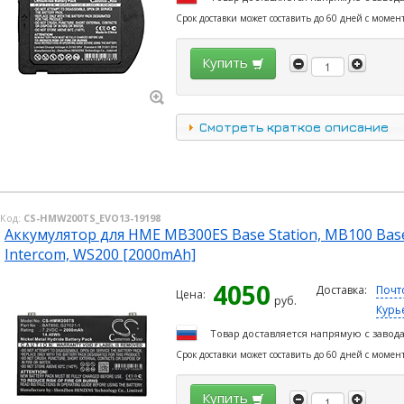
Срок доставки может составить до 60 дней с момен
Купить
Смотреть краткое описание
Код:
CS-HMW200TS_EVO13-19198
Аккумулятор для HME MB300ES Base Station, MB100 Base 
Intercom, WS200 [2000mAh]
4050
Доставка:
Почт
Цена:
руб.
Курь
Товар доставляется напрямую с завод
Срок доставки может составить до 60 дней с момен
Купить