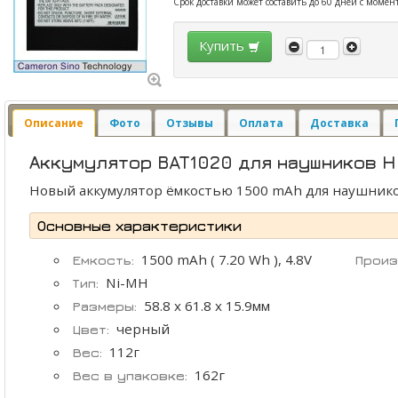
Срок доставки может составить до 60 дней с момен
Купить
Описание
Фото
Отзывы
Оплата
Доставка
Аккумулятор BAT1020 для наушников H
Новый аккумулятор ёмкостью 1500 mAh для наушник
Основные характеристики
1500 mAh ( 7.20 Wh ), 4.8V
Емкость:
Произ
Ni-MH
Тип:
58.8 x 61.8 x 15.9мм
Размеры:
черный
Цвет:
112г
Вес:
162г
Вес в упаковке: