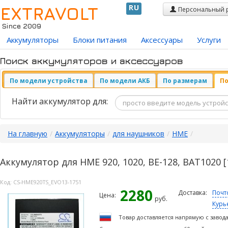
EXTRAVOLT
RU
Персональный 
Since 2009
Аккумуляторы
Блоки питания
Аксессуары
Услуги
Поиск аккумуляторов и аксессуаров
По модели устройства
По модели АКБ
По размерам
По
Найти аккумулятор для:
На главную
/
Аккумуляторы
/
для наушников
/
HME
/
Аккумулятор для HME 920, 1020, BE-128, BAT1020 
Код:
CS-HME920TS_EVO13-1751
2280
Доставка:
Почт
Цена:
руб.
Курь
Товар доставляется напрямую с завод