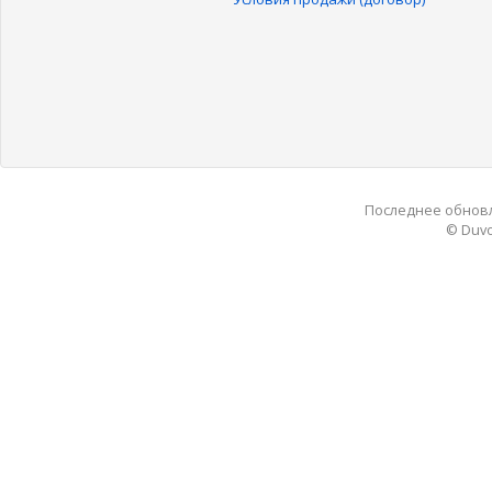
Последнее обновле
© Duvo