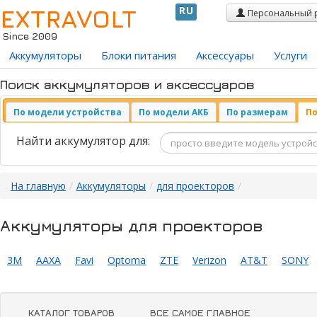
EXTRAVOLT
RU
Персональный 
Since 2009
Аккумуляторы
Блоки питания
Аксессуары
Услуги
Поиск аккумуляторов и аксессуаров
По модели устройства
По модели АКБ
По размерам
По
Найти аккумулятор для:
На главную
/
Аккумуляторы
/
для проекторов
/
Аккумуляторы для проекторов
3M
AAXA
Favi
Optoma
ZTE
Verizon
AT&T
SONY
КАТАЛОГ ТОВАРОВ
ВСЕ САМОЕ ГЛАВНОЕ