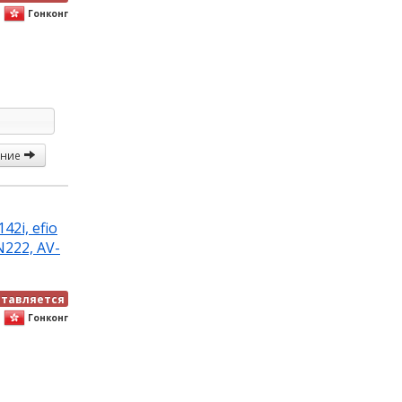
Гонконг
ание
42i, efio
TN222, AV-
ставляется
Гонконг