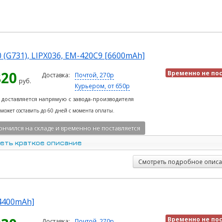
(G731), LIPX036, EM-420C9 [6600mAh]
820
Временно не по
Доставка:
Почтой, 270р
руб.
Курьером, от 650р
 доставляется напрямую с завода-производителя
 может составить до 60 дней с момента оплаты.
ончился на складе и временно не поставляется
еть краткое описание
Смотреть подробное опис
4400mAh]
Временно не по
Доставка:
Почтой, 270р