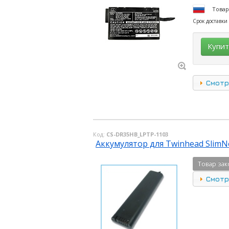
Товар
Срок доставки
Купи
Смотр
Код:
CS-DR35HB_LPTP-1103
Аккумулятор для Twinhead SlimNo
Товар зак
Смотр