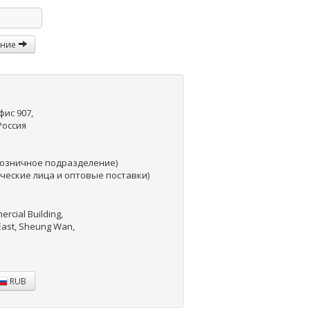
ание
фис 907,
 Россия
озничное подразделение)
ческие лица и оптовые поставки)
ercial Building,
East, Sheung Wan,
RUB