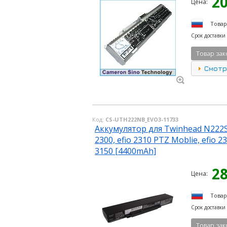
2
Цена:
Товар
Срок доставки
Товар зак
Смотр
Код:
CS-UTH222NB_EVO3-11733
Аккумулятор для Twinhead N222S, N
2300, efio 2310 PTZ Moblie, efio 23
3150 [4400mAh]
2
Цена:
Товар
Срок доставки
Товар зак