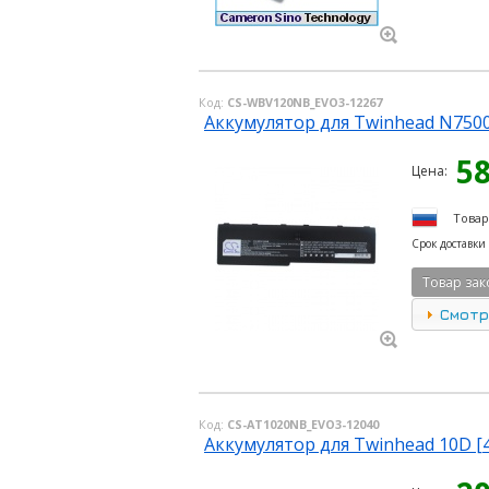
Код:
CS-WBV120NB_EVO3-12267
Аккумулятор для Twinhead N7500 
5
Цена:
Товар
Срок доставки
Товар зак
Смотр
Код:
CS-AT1020NB_EVO3-12040
Аккумулятор для Twinhead 10D [