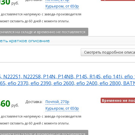
030
руб.
Курьером, от 650р
 доставляется напрямую с завода-производителя
 может составить до 60 дней с момента оплаты.
ончился на складе и временно не поставляется
еть краткое описание
Смотреть подробное опис
222S1, N222S8, P14N, P14NB, P14S, R14S, efio 141i, efio 1
65, efio 2370, efio 2390, efio 2600, efio 2A00, efio 2B00, BA
860
Временно не по
Доставка:
Почтой, 270р
руб.
Курьером, от 650р
 доставляется напрямую с завода-производителя
 может составить до 60 дней с момента оплаты.
ончился на складе и временно не поставляется