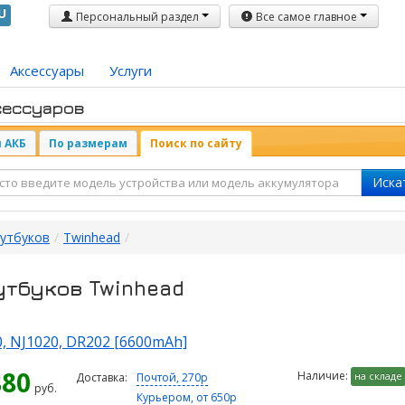
U
Персональный раздел
Все самое главное
Аксессуары
Услуги
сессуаров
 АКБ
По размерам
Поиск по сайту
Иска
оутбуков
/
Twinhead
/
утбуков Twinhead
, NJ1020, DR202 [6600mAh]
880
Наличие:
на складе
Доставка:
Почтой, 270р
руб.
Курьером, от 650р