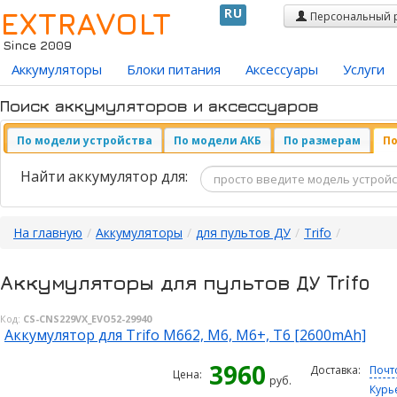
EXTRAVOLT
RU
Персональный 
Since 2009
Аккумуляторы
Блоки питания
Аксессуары
Услуги
Поиск аккумуляторов и аксессуаров
По модели устройства
По модели АКБ
По размерам
По
Найти аккумулятор для:
На главную
/
Аккумуляторы
/
для пультов ДУ
/
Trifo
/
Аккумуляторы для пультов ДУ Trifo
Код:
CS-CNS229VX_EVO52-29940
Аккумулятор для Trifo M662, M6, M6+, T6 [2600mAh]
3960
Доставка:
Почт
Цена:
руб.
Курь