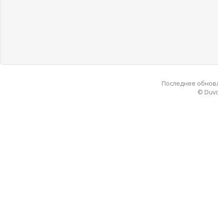
Последнее обновле
© Duvo