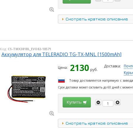
Смотреть краткое описание
Код:
CS-TMX381BL_EVO82-18571
Аккумулятор для TELERADIO TG-TX-MNL [1500mAh]
2130
Доставка:
Почт
Цена:
руб.
Курь
Товар доставляется напрямую с завод
Срок доставки может составить до 60 дней с момен
Купить
Смотреть краткое описание