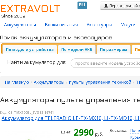
EXTRAVOLT
RU
Персональный 
Since 2009
Аккумуляторы
Блоки питания
Аксессуары
Услуги
Поиск аккумуляторов и аксессуаров
По модели устройства
По модели АКБ
По размерам
По
Найти аккумулятор для:
На главную
/
Аккумуляторы
/
пульты управления техникой
/
T
Аккумуляторы пульты управления те
Код:
CS-TMX100BL_EVO82-16741
Аккумулятор для TELERADIO LE-TX-MX10, LI-TX-MD10, L
2990
Доставка:
Почт
Цена:
руб.
Курь