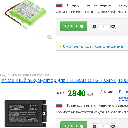
Товар доставляется напрямую с завод
Срок доставки может составить до 60 дней с момен
Купить
Смотреть краткое описание
Код:
CS-TMX200BX_EVO82-18558
Усиленный аккумулятор для TELERADIO TG-TXMNL, D00
2840
Доставка:
Почт
Цена:
руб.
Курь
Товар доставляется напрямую с завод
Срок доставки может составить до 60 дней с момен
Купить