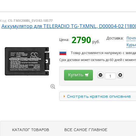
Код:
CS-TMX200BL_EVO82-18577
Аккумулятор для TELERADIO TG-TXMNL, D00004-02 [180
2790
Доставка:
Почт
Цена:
руб.
Курь
Товар доставляется напрямую с завод
Срок доставки может составить до 60 дней с момен
Купить
Смотреть краткое описание
КАТАЛОГ ТОВАРОВ
ВСЕ САМОЕ ГЛАВНОЕ