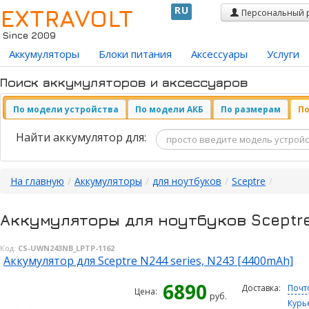
EXTRAVOLT
RU
Персональный 
Since 2009
Аккумуляторы
Блоки питания
Аксессуары
Услуги
Поиск аккумуляторов и аксессуаров
По модели устройства
По модели АКБ
По размерам
По
Найти аккумулятор для:
На главную
/
Аккумуляторы
/
для ноутбуков
/
Sceptre
/
Аккумуляторы для ноутбуков Sceptr
Код:
CS-UWN243NB_LPTP-1162
Аккумулятор для Sceptre N244 series, N243 [4400mAh]
6890
Доставка:
Почт
Цена:
руб.
Курь