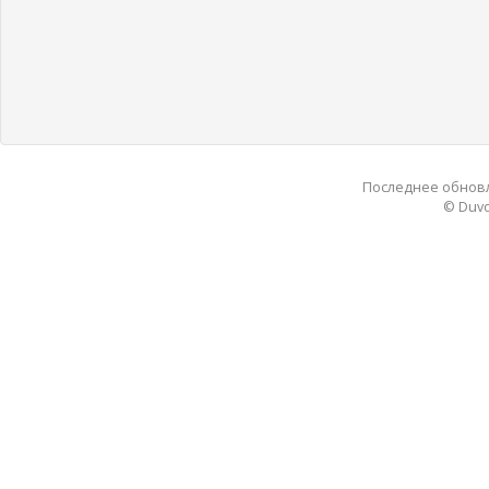
Последнее обновле
© Duvo