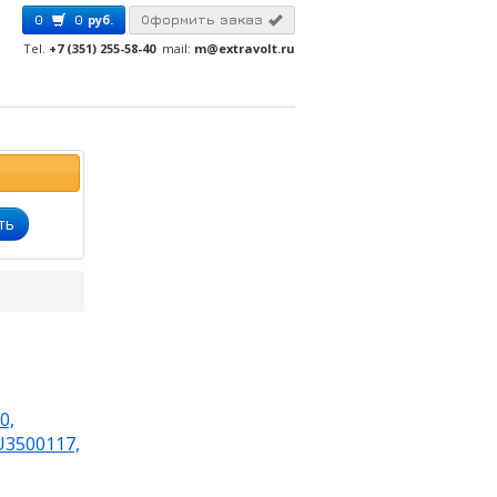
0
0
руб.
Оформить заказ
Tel.
+7 (351) 255-58-40
mail:
m@extravolt.ru
ть
0,
U3500117,