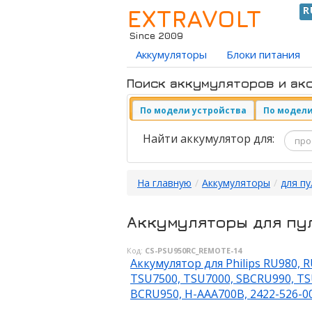
EXTRAVOLT
R
Since 2009
Аккумуляторы
Блоки питания
Поиск аккумуляторов и ак
По модели устройства
По модели
Найти аккумулятор для:
На главную
/
Аккумуляторы
/
для п
Аккумуляторы для пул
Код:
CS-PSU950RC_REMOTE-14
Аккумулятор для Philips RU980, R
TSU7500, TSU7000, SBCRU990, TS
BCRU950, H-AAA700B, 2422-526-001