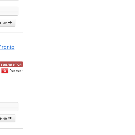
ание
Pronto
ставляется
Гонконг
ание