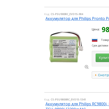
Код:
CS-PSU900RC_EVO15-984
Аккумулятор для Philips Pronto 
9
Цена:
Товар
Срок доставки
Купи
Смотр
Код:
CS-PSU9800RC_EVO15-1341
Аккумулятор для Philips RC9800i, 