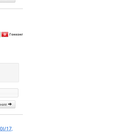
Гонконг
ание
0I/17,