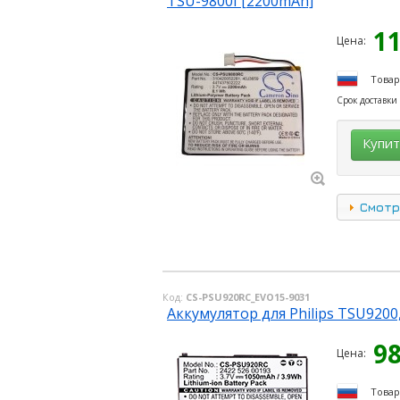
TSU-9800I [2200mAh]
1
Цена:
Товар
Срок доставки
Купи
Смотр
Код:
CS-PSU920RC_EVO15-9031
Аккумулятор для Philips TSU9200
9
Цена:
Товар