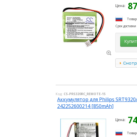
8
Цена:
Товар
Срок доставки
Купи
Смотр
Код:
CS-PRS320RC_REMOTE-15
Аккумулятор для Philips SRT9320
242252600214 [850mAh]
7
Цена:
Товар