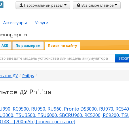
U
Персональный раздел
Все самое главное
Аксессуары
Услуги
сессуаров
 АКБ
По размерам
Поиск по сайту
Иска
ультов ДУ
/
Philips
/
ьтов ДУ Philips
U990, RC9500, RU950, RU960, Pronto DS3000, RU970, RC540
U3000, TSU3500, TSU6000, SBCRU960, RC5200, RC9200, TS
48 ... [700mAh] [посмотреть все]