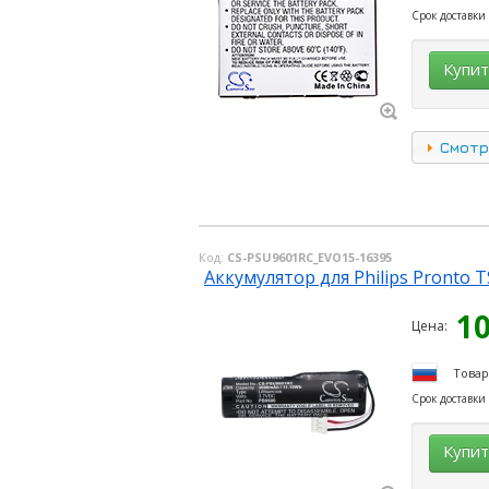
Срок доставки
Купи
Смотр
Код:
CS-PSU9601RC_EVO15-16395
Аккумулятор для Philips Pronto 
1
Цена:
Товар
Срок доставки
Купи