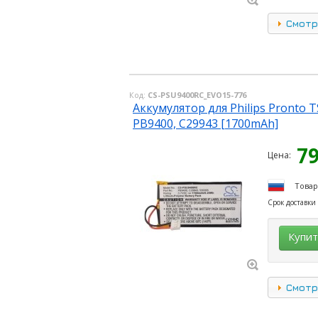
Смотр
Код:
CS-PSU9400RC_EVO15-776
Аккумулятор для Philips Pronto 
PB9400, C29943 [1700mAh]
7
Цена:
Товар
Срок доставки
Купи
Смотр