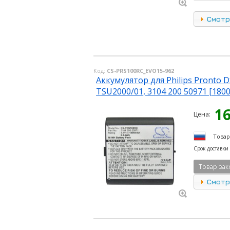
Смотр
Код:
CS-PRS100RC_EVO15-962
Аккумулятор для Philips Pronto D
TSU2000/01, 3104 200 50971 [180
1
Цена:
Товар
Срок доставки
Товар зак
Смотр