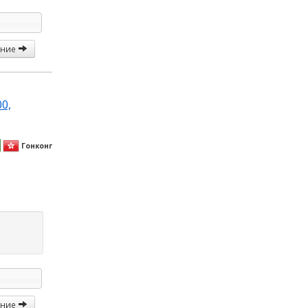
ание
0,
Гонконг
ание