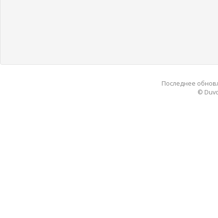
Последнее обновле
© Duvo