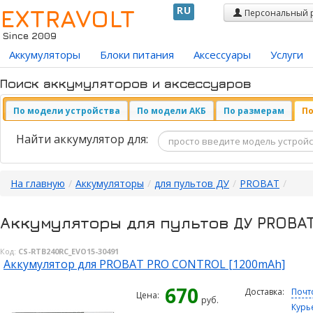
EXTRAVOLT
RU
Персональный 
Since 2009
Аккумуляторы
Блоки питания
Аксессуары
Услуги
Поиск аккумуляторов и аксессуаров
По модели устройства
По модели АКБ
По размерам
По
Найти аккумулятор для:
На главную
/
Аккумуляторы
/
для пультов ДУ
/
PROBAT
/
Аккумуляторы для пультов ДУ PROBA
Код:
CS-RTB240RC_EVO15-30491
Аккумулятор для PROBAT PRO CONTROL [1200mAh]
670
Доставка:
Почт
Цена:
руб.
Курь