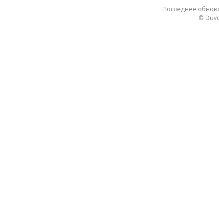
Последнее обновле
© Duvo