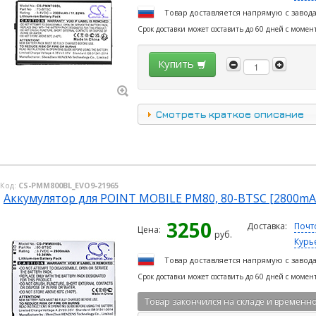
Товар доставляется напрямую с завод
Срок доставки может составить до 60 дней с момен
Купить
Смотреть краткое описание
Код:
CS-PMM800BL_EVO9-21965
Аккумулятор для POINT MOBILE PM80, 80-BTSC [2800mA
3250
Доставка:
Почт
Цена:
руб.
Курь
Товар доставляется напрямую с завод
Срок доставки может составить до 60 дней с момен
Товар закончился на складе и временно