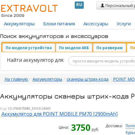
EXTRAVOLT
RU
Персональный 
Since 2009
Аккумуляторы
Блоки питания
Аксессуары
Услуги
Поиск аккумуляторов и аксессуаров
По модели устройства
По модели АКБ
По размерам
По
Найти аккумулятор для:
На главную
/
Аккумуляторы
/
сканеры штрих-кода
/
POINT MO
Аккумуляторы сканеры штрих-кода P
Код:
CS-PMM700BL_EVO9-28601
Аккумулятор для POINT MOBILE PM70 [2900mAh]
3750
Доставка:
Почт
Цена:
руб.
Курь