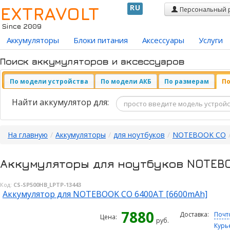
EXTRAVOLT
RU
Персональный 
Since 2009
Аккумуляторы
Блоки питания
Аксессуары
Услуги
Поиск аккумуляторов и аксессуаров
По модели устройства
По модели АКБ
По размерам
По
Найти аккумулятор для:
На главную
/
Аккумуляторы
/
для ноутбуков
/
NOTEBOOK CO
Аккумуляторы для ноутбуков NOTEB
Код:
CS-SP500HB_LPTP-13443
Аккумулятор для NOTEBOOK CO 6400AT [6600mAh]
7880
Доставка:
Почт
Цена:
руб.
Курь