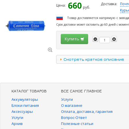
660
Доставка:
Почт
Цена:
руб.
Курь
Товар доставляется напрямую с завод
Срок доставки может составить до 60 дней с момен
Купить
Смотреть краткое описание
КАТАЛОГ ТОВАРОВ
ВСЕ САМОЕ ГЛАВНОЕ
Аккумуляторы
Услуги
Блоки питания
О магазине
Аксессуары
Оплата, доставка, гарантия
Услуги
Вопрос-Ответ
Архив
Полезные статьи