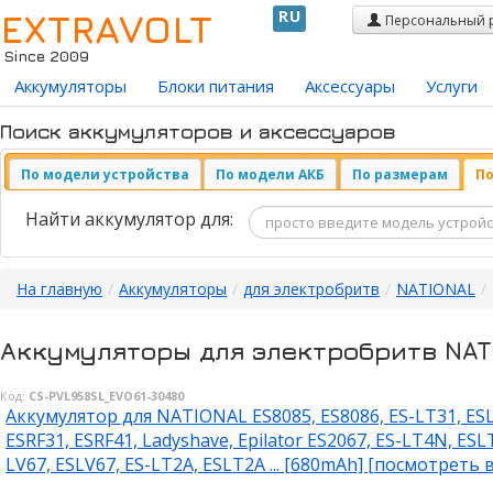
EXTRAVOLT
RU
Персональный 
Since 2009
Аккумуляторы
Блоки питания
Аксессуары
Услуги
Поиск аккумуляторов и аксессуаров
По модели устройства
По модели АКБ
По размерам
По
Найти аккумулятор для:
На главную
/
Аккумуляторы
/
для электробритв
/
NATIONAL
/
Аккумуляторы для электробритв NAT
Код:
CS-PVL958SL_EVO61-30480
Аккумулятор для NATIONAL ES8085, ES8086, ES-LT31, ESLT
ESRF31, ESRF41, Ladyshave, Epilator ES2067, ES-LT4N, ES
LV67, ESLV67, ES-LT2A, ESLT2A ... [680mAh] [посмотреть в