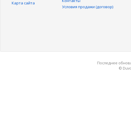
Контакты
Карта сайта
Условия продажи (договор)
Последнее обновле
© Duvo