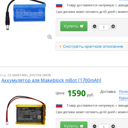
Товар доставляется напрямую с завод
Срок доставки может составить до 60 дней с момен
Купить
Смотреть краткое описание
Код:
CS-MKR140SL_EVO104-26078
Аккумулятор для Makeblock mBot [1700mAh]
1590
Доставка:
Почт
Цена:
руб.
Курь
Товар доставляется напрямую с завод
Срок доставки может составить до 60 дней с момен
Купить