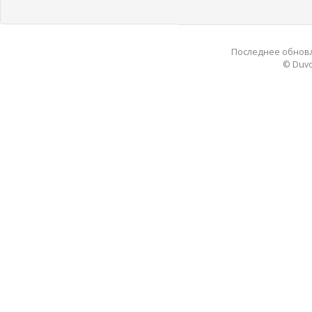
Последнее обновле
© Duvo