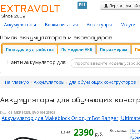
EXTRAVOLT
RU
Персональный 
Since 2009
Аккумуляторы
Блоки питания
Аксессуары
Услуги
Поиск аккумуляторов и аксессуаров
По модели устройства
По модели АКБ
По размерам
По
Найти аккумулятор для:
На главную
/
Аккумуляторы
/
для обучающих конструкторов
/
Аккумуляторы для обучающих констр
Код:
CS-MKR142SL_EVO104-25925
Аккумулятор для Makeblock Orion, mBot Ranger, Ultimat
2390
Доставка:
Почт
Цена:
руб.
Курь