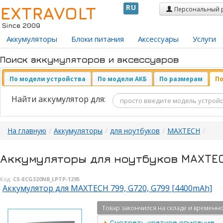
EXTRAVOLT
RU
Персональный 
Since 2009
Аккумуляторы
Блоки питания
Аксессуары
Услуги
Поиск аккумуляторов и аксессуаров
По модели устройства
По модели АКБ
По размерам
По
Найти аккумулятор для:
На главную
/
Аккумуляторы
/
для ноутбуков
/
MAXTECH
/
Аккумуляторы для ноутбуков MAXTE
Код:
CS-ECG320NB_LPTP-1295
Аккумулятор для MAXTECH 799, G720, G799 [4400mAh]
Товар закончился на складе и временно
Смотреть краткое описание