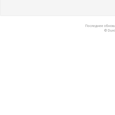
Последнее обновле
© Duvo