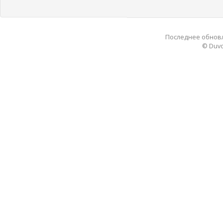
Последнее обновле
© Duvo