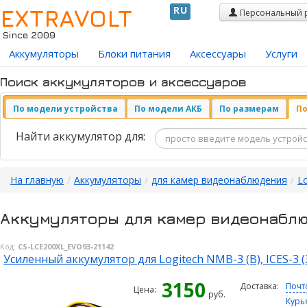
EXTRAVOLT
RU
Персональный 
Since 2009
Аккумуляторы
Блоки питания
Аксессуары
Услуги
Поиск аккумуляторов и аксессуаров
По модели устройства
По модели АКБ
По размерам
По
Найти аккумулятор для:
На главную
/
Аккумуляторы
/
для камер видеонаблюдения
/
Lo
Аккумуляторы для камер видеонаблю
Код:
CS-LCE200XL_EVO93-21142
Усиленный аккумулятор для Logitech NMB-3 (B), ICES-3 (3
3150
Доставка:
Почт
Цена:
руб.
Курь