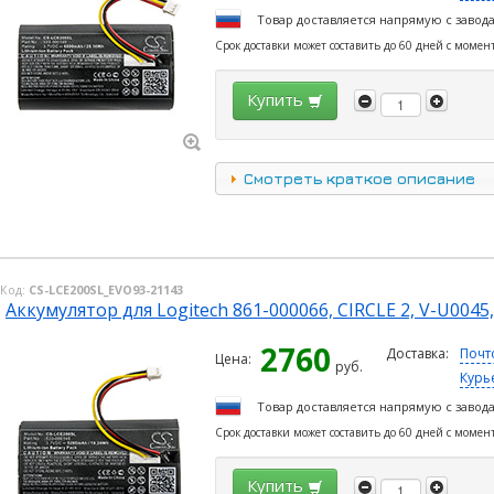
Товар доставляется напрямую с завод
Срок доставки может составить до 60 дней с момен
Купить
Смотреть краткое описание
Код:
CS-LCE200SL_EVO93-21143
Аккумулятор для Logitech 861-000066, CIRCLE 2, V-U0045,
2760
Доставка:
Почт
Цена:
руб.
Курь
Товар доставляется напрямую с завод
Срок доставки может составить до 60 дней с момен
Купить