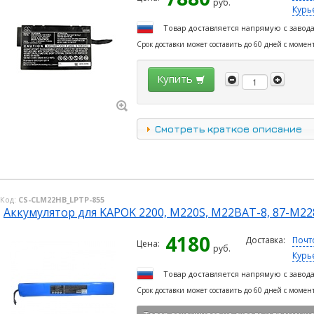
руб.
Курь
Товар доставляется напрямую с завод
Срок доставки может составить до 60 дней с момен
Купить
Смотреть краткое описание
Код:
CS-CLM22HB_LPTP-855
Аккумулятор для KAPOK 2200, M220S, M22BAT-8, 87-M22
4180
Доставка:
Почт
Цена:
руб.
Курь
Товар доставляется напрямую с завод
Срок доставки может составить до 60 дней с момен