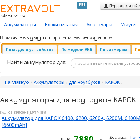
EXTRAVOLT
RU
Персональный 
Since 2009
Аккумуляторы
Блоки питания
Аксессуары
Услуги
Поиск аккумуляторов и аксессуаров
По модели устройства
По модели АКБ
По размерам
По
Найти аккумулятор для:
На главную
/
Аккумуляторы
/
для ноутбуков
/
KAPOK
/
Аккумуляторы для ноутбуков KAPOK
Код:
CS-SP500HB_LPTP-856
Аккумулятор для KAPOK 6100, 6200, 6200A, 6200M, 6400M,
[6600mAh]
7880
Доставка:
Почт
Цена: