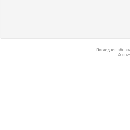
Последнее обновле
© Duvo