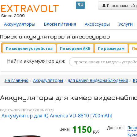
EXTRAVOLT
RU
Персональный 
Since 2009
Аккумуляторы
Блоки питания
Аксессуары
Услуги
Поиск аккумуляторов и аксессуаров
По модели устройства
По модели АКБ
По размерам
По
Найти аккумулятор для:
На главную
/
Аккумуляторы
/
для камер видеонаблюдения
/
I
Аккумуляторы для камер видеонаблю
Код:
CS-OPV810TW_EVO93-29773
Аккумулятор для IQ America VD-8810 [700mAh]
1150
Доставка:
Почт
Цена:
руб.
Курь