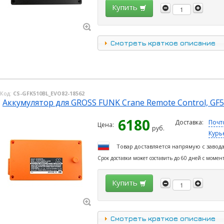
Купить
Смотреть краткое описание
Код:
CS-GFK510BL_EVO82-18562
Аккумулятор для GROSS FUNK Crane Remote Control, GF
6180
Доставка:
Почт
Цена:
руб.
Курь
Товар доставляется напрямую с завод
Срок доставки может составить до 60 дней с момен
Купить
Смотреть краткое описание