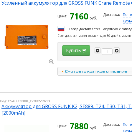
Усиленный аккумулятор для GROSS FUNK Crane Remote C
7160
Доставка:
Почт
Цена:
руб.
Курь
Товар доставляется напрямую с завод
Срок доставки может составить до 60 дней с момен
Купить
Смотреть краткое описание
Код:
CS-GFK300BL_EVO82-19293
Аккумулятор для GROSS FUNK K2, SE889, T24, T30, T31, T
[2000mAh]
7880
Доставка:
Почт
Цена:
руб.
Курь