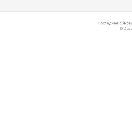
Последнее обновле
© Duvo