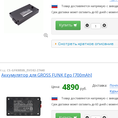
Товар доставляется напрямую с завод
Срок доставки может составить до 60 дней с момен
Купить
Смотреть краткое описание
Код:
CS-GFK885BL_EVO82-27440
Аккумулятор для GROSS FUNK Ego [700mAh]
4890
Доставка:
Почт
Цена:
руб.
Курь
Товар доставляется напрямую с завод
Срок доставки может составить до 60 дней с момен
Купить