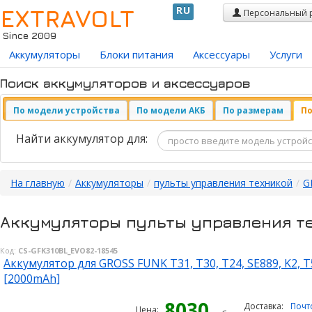
EXTRAVOLT
RU
Персональный 
Since 2009
Аккумуляторы
Блоки питания
Аксессуары
Услуги
Поиск аккумуляторов и аксессуаров
По модели устройства
По модели АКБ
По размерам
По
Найти аккумулятор для:
На главную
/
Аккумуляторы
/
пульты управления техникой
/
G
Аккумуляторы пульты управления т
Код:
CS-GFK310BL_EVO82-18545
Аккумулятор для GROSS FUNK T31, T30, T24, SE889, K2, T
[2000mAh]
8030
Доставка:
Почт
Цена: