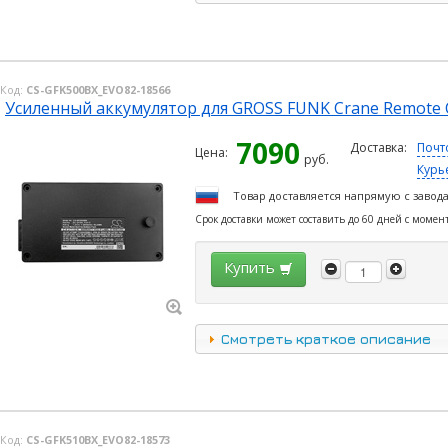
Код:
CS-GFK500BX_EVO82-18566
Усиленный аккумулятор для GROSS FUNK Crane Remote C
7090
Доставка:
Почт
Цена:
руб.
Курь
Товар доставляется напрямую с завод
Срок доставки может составить до 60 дней с момен
Купить
Смотреть краткое описание
Код:
CS-GFK510BX_EVO82-18573