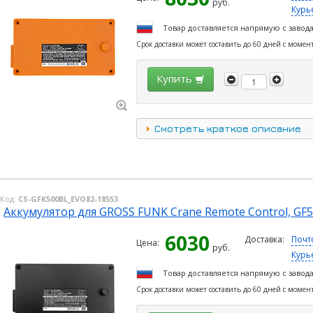
руб.
Курь
Товар доставляется напрямую с завод
Срок доставки может составить до 60 дней с момен
Купить
Смотреть краткое описание
Код:
CS-GFK500BL_EVO82-18553
Аккумулятор для GROSS FUNK Crane Remote Control, GF
6030
Доставка:
Почт
Цена:
руб.
Курь
Товар доставляется напрямую с завод
Срок доставки может составить до 60 дней с момен