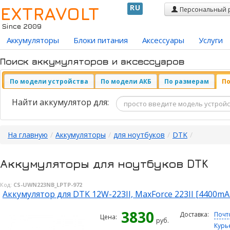
EXTRAVOLT
RU
Персональный 
Since 2009
Аккумуляторы
Блоки питания
Аксессуары
Услуги
Поиск аккумуляторов и аксессуаров
По модели устройства
По модели АКБ
По размерам
По
Найти аккумулятор для:
На главную
/
Аккумуляторы
/
для ноутбуков
/
DTK
/
Аккумуляторы для ноутбуков DTK
Код:
CS-UWN223NB_LPTP-972
Аккумулятор для DTK 12W-223II, MaxForce 223II [4400mA
3830
Доставка:
Почт
Цена:
руб.
Курь