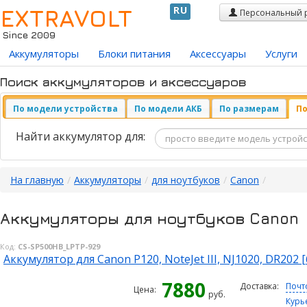
EXTRAVOLT
RU
Персональный 
Since 2009
Аккумуляторы
Блоки питания
Аксессуары
Услуги
Поиск аккумуляторов и аксессуаров
По модели устройства
По модели АКБ
По размерам
По
Найти аккумулятор для:
На главную
/
Аккумуляторы
/
для ноутбуков
/
Canon
/
Аккумуляторы для ноутбуков Canon
Код:
CS-SP500HB_LPTP-929
Аккумулятор для Canon P120, NoteJet III, NJ1020, DR202
7880
Доставка:
Почт
Цена:
руб.
Курь