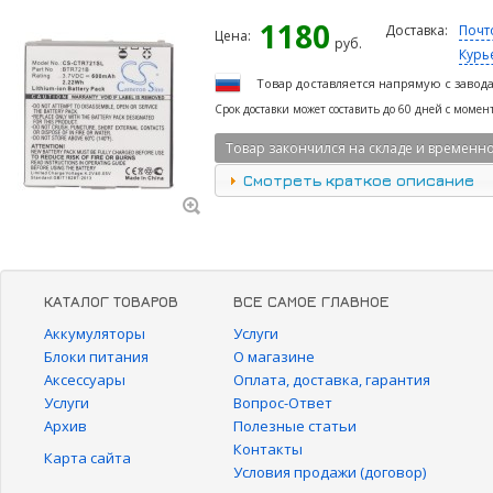
1180
Доставка:
Почт
Цена:
руб.
Курь
Товар доставляется напрямую с завод
Срок доставки может составить до 60 дней с момен
Товар закончился на складе и временно
Смотреть краткое описание
КАТАЛОГ ТОВАРОВ
ВСЕ САМОЕ ГЛАВНОЕ
Аккумуляторы
Услуги
Блоки питания
О магазине
Аксессуары
Оплата, доставка, гарантия
Услуги
Вопрос-Ответ
Архив
Полезные статьи
Контакты
Карта сайта
Условия продажи (договор)