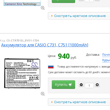
Смотреть краткое описание
Код:
CS-CTR751SL_EVO1-1724
Аккумулятор для CASIO C731, C751 [1000mAh]
940
Доставка:
Почт
Цена:
руб.
Курь
Товар доставляется напрямую с завод
Срок доставки может составить до 60 дней с момен
Купить
Смотреть краткое описание