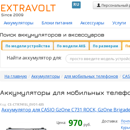
EXTRAVOLT
RU
Персональный 
Since 2009
Аккумуляторы
Блоки питания
Аксессуары
Услуги
Поиск аккумуляторов и аксессуаров
По модели устройства
По модели АКБ
По размерам
По
Найти аккумулятор для:
На главную
/
Аккумуляторы
/
для мобильных телефонов
/
CAS
Аккумуляторы для мобильных телеф
Код:
CS-CTR741SL_EVO1-635
Аккумулятор для CASIO GzOne C731 ROCK, GzOne Brigade
970
Доставка:
Почт
Цена:
руб.
Курь