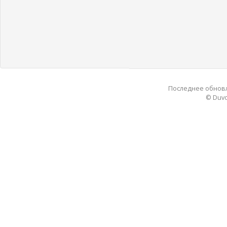
Последнее обновле
© Duvo