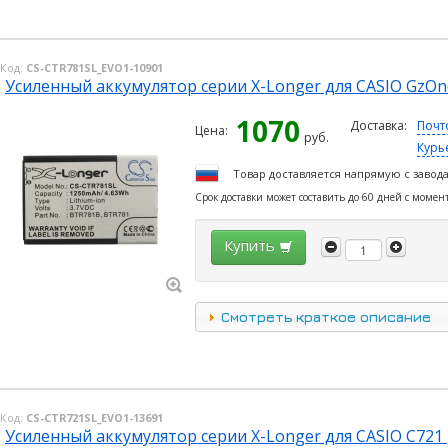
Код:
CS-CTR781SL_EVO1-10901
Усиленный аккумулятор серии X-Longer для CASIO GzOne
1070
Доставка:
Почт
Цена:
руб.
Курь
Товар доставляется напрямую с завод
Срок доставки может составить до 60 дней с момен
Купить
Смотреть краткое описание
Код:
CS-CTR721SL_EVO1-13691
Усиленный аккумулятор серии X-Longer для CASIO C721