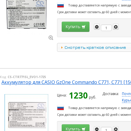
Товар доставляется напрямую с завод
Срок доставки может составить до 60 дней с момен
Купить
Смотреть краткое описание
Код:
CS-CTR771SL_EVO1-1725
Аккумулятор для CASIO GzOne Commando C771, C771 [1
1230
Доставка:
Почт
Цена:
руб.
Курь
Товар доставляется напрямую с завод
Срок доставки может составить до 60 дней с момен
Купить