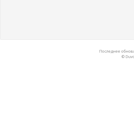
Последнее обновле
© Duvo