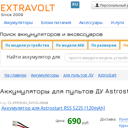
EXTRAVOLT
RU
Персональный 
Since 2009
Аккумуляторы
Блоки питания
Аксессуары
Услуги
Поиск аккумуляторов и аксессуаров
По модели устройства
По модели АКБ
По размерам
По
Найти аккумулятор для:
На главную
/
Аккумуляторы
/
для пультов ДУ
/
Astrostart
/
Аккумуляторы для пультов ДУ Astrost
Код:
CS-VPR752SL_EVO15-30568
Аккумулятор для Astrostart RSS 5225 [120mAh]
690
Доставка:
Почт
Цена:
руб.
Курь