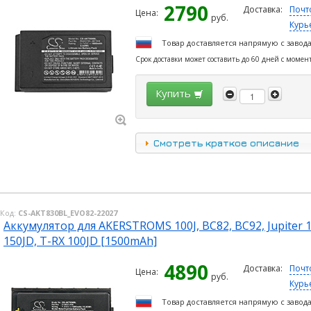
2790
Доставка:
Почт
Цена:
руб.
Курь
Товар доставляется напрямую с завод
Срок доставки может составить до 60 дней с момен
Купить
Смотреть краткое описание
Код:
CS-AKT830BL_EVO82-22027
Аккумулятор для AKERSTROMS 100J, BC82, BC92, Jupiter 15
150JD, T-RX 100JD [1500mAh]
4890
Доставка:
Почт
Цена:
руб.
Курь
Товар доставляется напрямую с завод