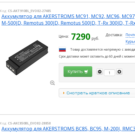
Код:
CS-AKT910BL_EVO82-27485
Аккумулятор для AKERSTROMS MC91, MC92, MC96, MC97, 30
M-500JD, Remotus 300JD, Remotus 500JD, T-Rx 300JD, T-R
7290
Доставка:
Почт
Цена:
руб.
Курь
Товар доставляется напрямую с завод
Срок доставки может составить до 60 дней с момен
Купить
Смотреть краткое описание
Код:
CS-AKC850BL_EVO82-28858
Аккумулятор для AKERSTROMS BC85, BC95, M-200J, RMC3