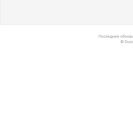
Последнее обновле
© Duvo