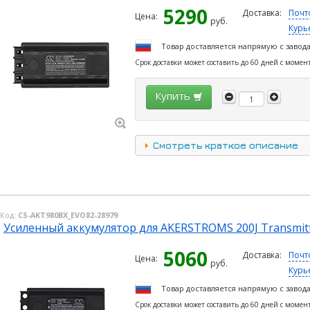
5290
Доставка:
Почт
Цена:
руб.
Курь
Товар доставляется напрямую с завод
Срок доставки может составить до 60 дней с момен
Купить
Смотреть краткое описание
Код:
CS-AKT980BX_EVO82-28979
Усиленный аккумулятор для AKERSTROMS 200J Transmitt
5060
Доставка:
Почт
Цена:
руб.
Курь
Товар доставляется напрямую с завод
Срок доставки может составить до 60 дней с момен