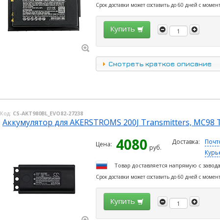
Срок доставки может составить до 60 дней с момен
Купить
Смотреть краткое описание
Код:
CS-AKT980BL_EVO82-27238
Аккумулятор для AKERSTROMS 200J Transmitters, MC98 T
4080
Доставка:
Почт
Цена:
руб.
Курь
Товар доставляется напрямую с завод
Срок доставки может составить до 60 дней с момен
Купить