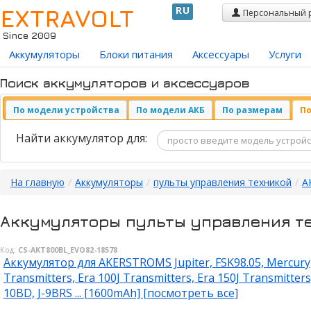
EXTRAVOLT
RU
Персональный 
Since 2009
Аккумуляторы
Блоки питания
Аксессуары
Услуги
Поиск аккумуляторов и аксессуаров
По модели устройства
По модели АКБ
По размерам
По
Найти аккумулятор для:
На главную
/
Аккумуляторы
/
пульты управления техникой
/
A
Аккумуляторы пульты управления т
Код:
CS-AKT800BL_EVO82-18578
Аккумулятор для AKERSTROMS Jupiter, FSK98.05, Mercury, T
Transmitters, Era 100J Transmitters, Era 150J Transmitters
10BD, J-9BRS ... [1600mAh] [посмотреть все]