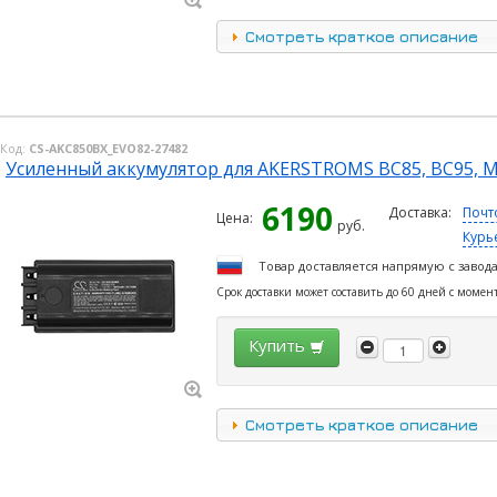
Смотреть краткое описание
Код:
CS-AKC850BX_EVO82-27482
Усиленный аккумулятор для AKERSTROMS BC85, BC95, M-
6190
Доставка:
Почт
Цена:
руб.
Курь
Товар доставляется напрямую с завод
Срок доставки может составить до 60 дней с момен
Купить
Смотреть краткое описание