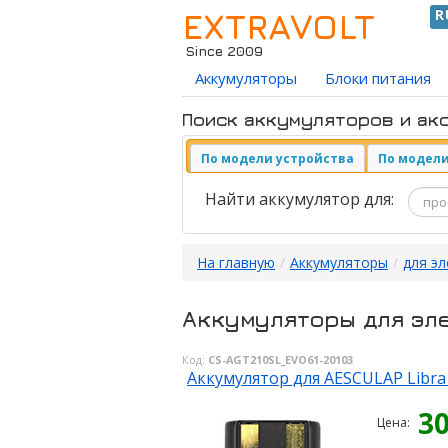
EXTRAVOLT
R
Since 2009
Аккумуляторы
Блоки питания
Поиск аккумуляторов и ак
По модели устройства
По модели
Найти аккумулятор для:
На главную
/
Аккумуляторы
/
для э
Аккумуляторы для эл
Код:
CS-AGT210SL_EVO61-20103
Аккумулятор для AESCULAP Libra c
3
Цена: