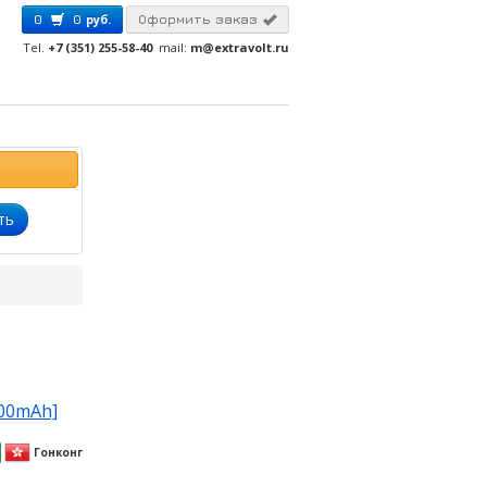
0
0
руб.
Оформить заказ
Tel.
+7 (351) 255-58-40
mail:
m@extravolt.ru
ть
600mAh]
Гонконг