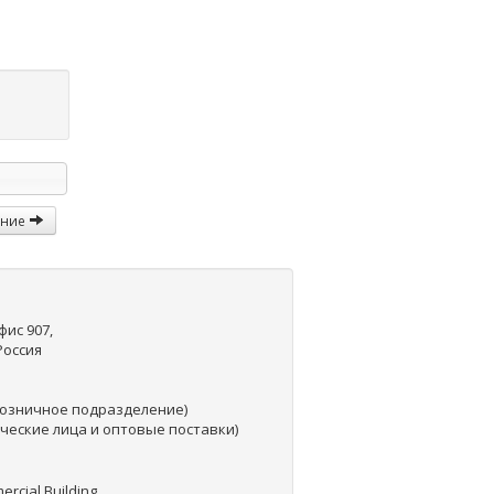
ание
фис 907,
 Россия
озничное подразделение)
ческие лица и оптовые поставки)
ercial Building,