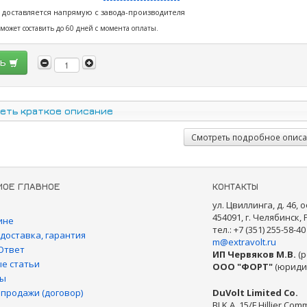
 доставляется напрямую с завода-производителя
 может составить до 60 дней с момента оплаты.
ть
еть краткое описание
Смотреть подробное опис
МОЕ ГЛАВНОЕ
КОНТАКТЫ
ул. Цвиллинга, д. 46, о
454091, г. Челябинск,
ине
тел.: +7 (351) 255-58-40
 доставка, гарантия
m@extravolt.ru
Ответ
ИП Червяков М.В.
(р
е статьи
ООО "ФОРТ"
(юриди
ты
 продажи (договор)
DuVolt Limited Co.
BLK A, 15/F Hillier Comm