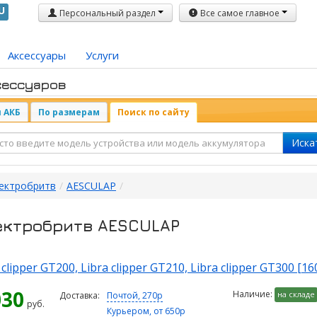
U
Персональный раздел
Все самое главное
Аксессуары
Услуги
сессуаров
 АКБ
По размерам
Поиск по сайту
Иска
лектробритв
/
AESCULAP
/
ектробритв AESCULAP
lipper GT200, Libra clipper GT210, Libra clipper GT300 [1
030
Наличие:
на складе
Доставка:
Почтой, 270р
руб.
Курьером, от 650р