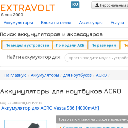
EXTRAVOLT
RU
Персональный 
Since 2009
Аккумуляторы
Блоки питания
Аксессуары
Услуги
Поиск аккумуляторов и аксессуаров
По модели устройства
По модели АКБ
По размерам
По
Найти аккумулятор для:
На главную
/
Аккумуляторы
/
для ноутбуков
/
ACRO
/
Аккумуляторы для ноутбуков ACRO
Код:
CS-DR35HB_LPTP-1116
Аккумулятор для ACRO Vesta 586 [4000mAh]
Товар закончился на складе и временно
Смотреть краткое описание