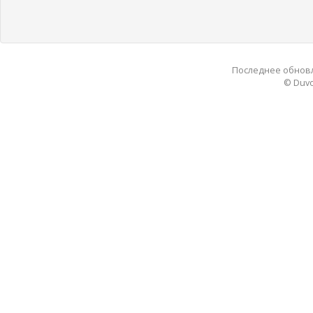
Последнее обновле
© Duvo