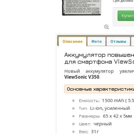
Срок доставки
Купи
Описание
Фото
Отзывы
Аккумулятор повышен
для смартфона ViewSo
Новый аккумулятор увел
ViewSonic V350
.
Основные характеристик
1500 mAh ( 5.5
Емкость:
Li-ion, усиленный
Тип:
65 x 42 x 5мм
Размеры:
черный
Цвет:
31г
Вес: