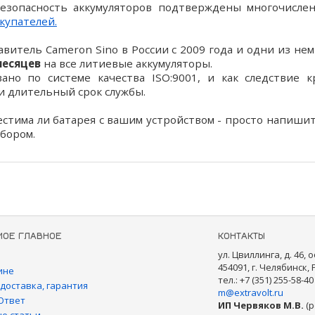
безопасность аккумуляторов подтверждены многочисле
купателей.
итель Cameron Sino в России с 2009 года и одни из не
месяцев
на все литиевые аккумуляторы.
но по системе качества ISO:9001, и как следствие к
 и длительный срок службы.
естима ли батарея с вашим устройством - просто напиши
бором.
МОЕ ГЛАВНОЕ
КОНТАКТЫ
ул. Цвиллинга, д. 46, о
454091, г. Челябинск,
ине
тел.: +7 (351) 255-58-40
 доставка, гарантия
m@extravolt.ru
Ответ
ИП Червяков М.В.
(р
е статьи