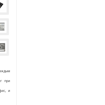
аждым
ег при
фис, и