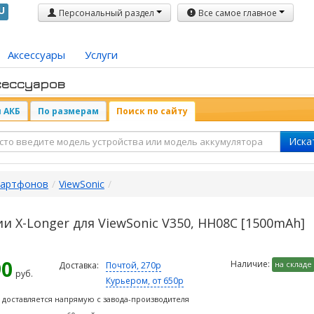
U
Персональный раздел
Все самое главное
Аксессуары
Услуги
сессуаров
 АКБ
По размерам
Поиск по сайту
Иска
мартфонов
/
ViewSonic
/
 X-Longer для ViewSonic V350, HH08C [1500mAh]
90
Наличие:
на складе
Доставка:
Почтой, 270р
руб.
Курьером, от 650р
 доставляется напрямую с завода-производителя