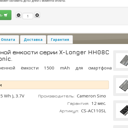
 может составить до 60 дней с момента оплаты.
ть
Оплата
Доставка
Гарантия
ной емкости серии X-Longer HH08C
nic.
иченной ёмкости 1500 mAh для смартфона
и
5 Wh ), 3.7V
Cameron Sino
Производитель:
12 мес.
Гарантия:
CS-AC110SL
Артикул: