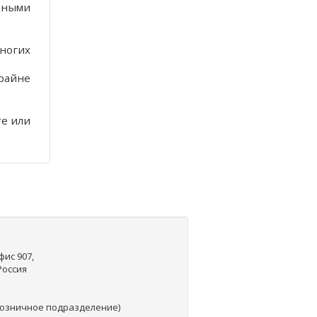
нными
многих
райне
те или
фис 907,
 Россия
озничное подразделение)