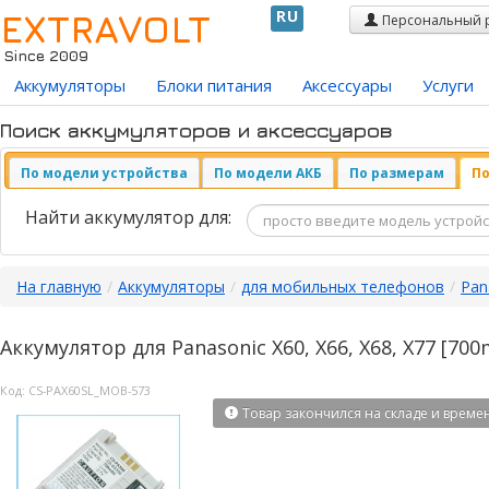
EXTRAVOLT
RU
Персональный 
Since 2009
Аккумуляторы
Блоки питания
Аксессуары
Услуги
Поиск аккумуляторов и аксессуаров
По модели устройства
По модели АКБ
По размерам
По
Найти аккумулятор для:
На главную
/
Аккумуляторы
/
для мобильных телефонов
/
Pan
Аккумулятор для Panasonic X60, X66, X68, X77 [70
Код:
CS-PAX60SL_MOB-573
Товар закончился на складе и време