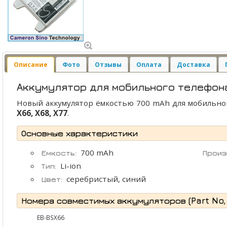
Описание
Фото
Отзывы
Оплата
Доставка
Аккумулятор для мобильного телефона
Новый аккумулятор ёмкостью 700 mAh для мобильно
X66, X68, X77
.
Основные характеристики
700 mAh
Емкость:
Произ
Li-ion
Тип:
серебристый, синий
Цвет:
Номера совместимых аккумуляторов (Part No, P
EB-BSX66