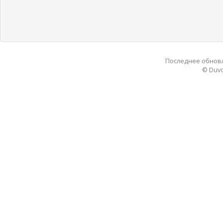
Последнее обновле
© Duvo