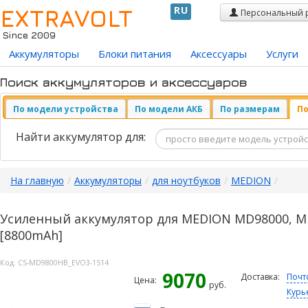
EXTRAVOLT
RU
Персональный 
Since 2009
Аккумуляторы
Блоки питания
Аксессуары
Услуги
Поиск аккумуляторов и аксессуаров
По модели устройства
По модели АКБ
По размерам
По
Найти аккумулятор для:
На главную
/
Аккумуляторы
/
для ноутбуков
/
MEDION
/
Усиленный аккумулятор для MEDION MD98000, M
[8800mAh]
Код:
CS-MD9800HB_EVO3-1514
9070
Доставка:
Почт
Цена:
руб.
Курь