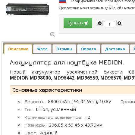
Товар доставляется напрямую с завод
Срок доставки может составить до 60 дней с момен
Купить
Описание
Фото
Отзывы
Оплата
Доставка
Аккумулятор для ноутбука MEDION.
Новый аккумулятор увеличенной ёмкости 8
MEDION MD98000, MD96442, MD96559, MD96570, MD9
Основные характеристики
8800 mAh ( 95.04 Wh ), 10.8V
Емкость:
Произ
Li-ion, усиленный
Тип:
12
Количество элементов:
206.85 x 59.45 x 43.79мм
Размеры:
черный
Цвет: