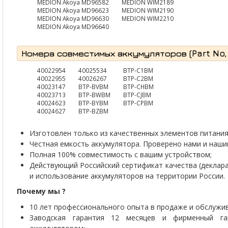
MEDION Akoya MD96582
MEDION WIM2189
MEDION Akoya MD96623
MEDION WIM2190
MEDION Akoya MD96630
MEDION WIM2210
MEDION Akoya MD96640
Номера совместимых аккумуляторов (Part No, P
40022954
40025534
BTP-C1BM
40022955
40026267
BTP-C2BM
40023147
BTP-BVBM
BTP-CHBM
40023713
BTP-BWBM
BTP-CJBM
40024623
BTP-BYBM
BTP-CPBM
40024627
BTP-BZBM
Изготовлен только из качественных элементов питания 
Честная емкость аккумулятора. Проверено нами и наши
Полная 100% совместимость с вашим устройством;
Действующий Российский сертификат качества (деклар
и использование аккумуляторов на территории России.
Почему мы ?
10 лет профессионального опыта в продаже и обслужив
Заводская гарантия 12 месяцев и фирменный г