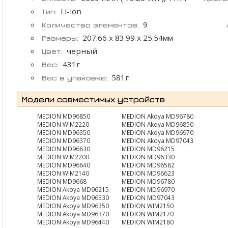
Li-ion
Тип:
9
Количество элементов:
207.66 x 83.99 x 25.54мм
Размеры:
черный
Цвет:
431г
Вес:
581г
Вес в упаковке:
Модели совместимых устройств
MEDION MD96850
MEDION Akoya MD96780
MEDION WIM2220
MEDION Akoya MD96850
MEDION MD96350
MEDION Akoya MD96970
MEDION MD96370
MEDION Akoya MD97043
MEDION MD96630
MEDION MD96215
MEDION WIM2200
MEDION MD96330
MEDION MD96640
MEDION MD96582
MEDION WIM2140
MEDION MD96623
MEDION MD9668
MEDION MD96780
MEDION Akoya MD96215
MEDION MD96970
MEDION Akoya MD96330
MEDION MD97043
MEDION Akoya MD96350
MEDION WIM2150
MEDION Akoya MD96370
MEDION WIM2170
MEDION Akoya MD96440
MEDION WIM2180