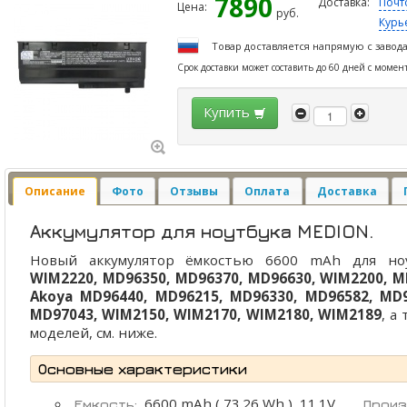
7890
Доставка:
Почт
Цена:
руб.
Курь
Товар доставляется напрямую с завод
Срок доставки может составить до 60 дней с момен
Купить
Описание
Фото
Отзывы
Оплата
Доставка
Аккумулятор для ноутбука MEDION.
Новый аккумулятор ёмкостью 6600 mAh для н
WIM2220, MD96350, MD96370, MD96630, WIM2200, M
Akoya MD96440, MD96215, MD96330, MD96582, MD9
MD97043, WIM2150, WIM2170, WIM2180, WIM2189
, а
моделей, см. ниже.
Основные характеристики
6600 mAh ( 73.26 Wh ), 11.1V
Емкость:
Произ