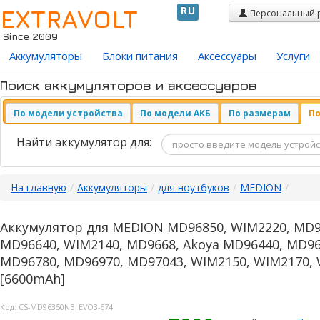
EXTRAVOLT
RU
Персональный 
Since 2009
Аккумуляторы
Блоки питания
Аксессуары
Услуги
Поиск аккумуляторов и аксессуаров
По модели устройства
По модели АКБ
По размерам
По
Найти аккумулятор для:
На главную
/
Аккумуляторы
/
для ноутбуков
/
MEDION
/
Аккумулятор для MEDION MD96850, WIM2220, MD9
MD96640, WIM2140, MD9668, Akoya MD96440, MD96
MD96780, MD96970, MD97043, WIM2150, WIM2170, 
[6600mAh]
Код:
CS-MD96350NB_EVO3-674