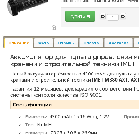
Срок доставки может составить до 60 дней с момен
Купить
Описание
Фото
Отзывы
Оплата
Доставка
Аккумулятор для пульта управления м
кранами и строительной техники IMET.
Новый аккумулятор ёмкостью 4300 mAh для пульта у
кранами и строительной техники
IMET M880 AXT, AXT
Гарантия 12 месяцев, декларация о соответствии Г
системы контроля качества ISO 9001.
Спецификация
4300 mAh ( 5.16 Wh ), 1.2V
Емкость:
Произ
Ni-MH
Тип:
75.25 x 30.8 x 26.9мм
Размеры: