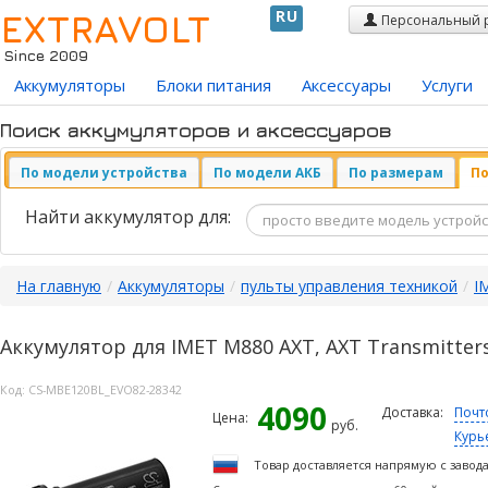
EXTRAVOLT
RU
Персональный 
Since 2009
Аккумуляторы
Блоки питания
Аксессуары
Услуги
Поиск аккумуляторов и аксессуаров
По модели устройства
По модели АКБ
По размерам
По
Найти аккумулятор для:
На главную
/
Аккумуляторы
/
пульты управления техникой
/
I
Аккумулятор для IMET M880 AXT, AXT Transmitter
Код:
CS-MBE120BL_EVO82-28342
4090
Доставка:
Почт
Цена:
руб.
Курь
Товар доставляется напрямую с завод