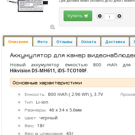
Срок доставки может составить до 60 дней с момен
Купить
Описание
Фото
Отзывы
Оплата
Доставка
Аккумулятор для камер видеонаблюдени
Новый аккумулятор ёмкостью 800 mAh для 
Hikvision DS-MH611, iDS-TCO100F
.
Основные характеристики
800 mAh ( 2.96 Wh ), 3.7V
Емкость:
Произ
Li-ion
Тип:
46 x 34 x 5.6мм
Размеры:
черный
Цвет:
18г
Вес:
43г
Вес в упаковке: