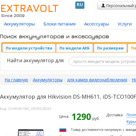
EXTRAVOLT
RU
Персональный 
Since 2009
Аккумуляторы
Блоки питания
Аксессуары
Услуги
Поиск аккумуляторов и аксессуаров
По модели устройства
По модели АКБ
По размерам
По
Найти аккумулятор для:
На главную
/
Аккумуляторы
/
для камер видеонаблюдения
/
Hi
Аккумулятор для Hikvision DS-MH611, iDS-TCO100
Код:
CS-HKV611MC_EVO93-28261
1290
Доставка:
Почт
Цена:
руб.
Курь
Товар доставляется напрямую с завод