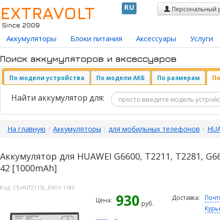
EXTRAVOLT
RU
Персональный 
Since 2009
Аккумуляторы
Блоки питания
Аксессуары
Услуги
Поиск аккумуляторов и аксессуаров
По модели устройства
По модели АКБ
По размерам
По
Найти аккумулятор для:
На главную
/
Аккумуляторы
/
для мобильных телефонов
/
HU
Аккумулятор для HUAWEI G6600, T2211, T2281, G66
42 [1000mAh]
Код:
CS-HUT211SL_EVO1-1183
930
Доставка:
Почт
Цена:
руб.
Курь