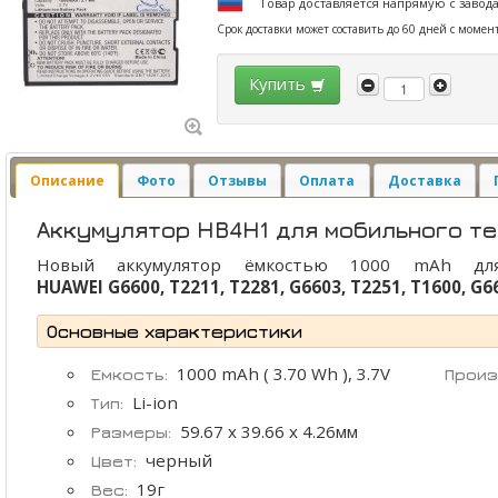
Товар доставляется напрямую с завод
Срок доставки может составить до 60 дней с момен
Купить
Описание
Фото
Отзывы
Оплата
Доставка
Аккумулятор HB4H1 для мобильного т
Новый аккумулятор ёмкостью 1000 mAh для
HUAWEI G6600, T2211, T2281, G6603, T2251, T1600, G6
Основные характеристики
1000 mAh ( 3.70 Wh ), 3.7V
Емкость:
Произ
Li-ion
Тип:
59.67 x 39.66 x 4.26мм
Размеры:
черный
Цвет:
19г
Вес: