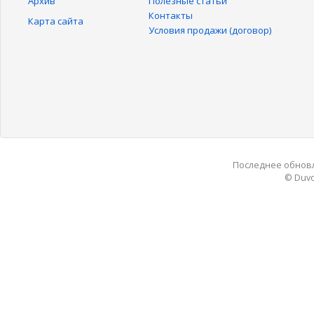
Архив
Полезные статьи
Контакты
Карта сайта
Условия продажи (договор)
Последнее обновле
© Duvo