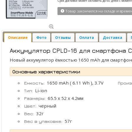
Срок доставки может составить до 60 дней с момен
Товар закончился на складе и време
Описание
Фото
Отзывы
Оплата
Доставка
Аккумулятор CPLD-16 для смартфона C
Новый аккумулятор ёмкостью 1650 mAh для смартфо
Основные характеристики
1650 mAh ( 6.11 Wh ), 3.7V
Емкость:
Произ
Li-ion
Тип:
65.5 x 52 x 4.2мм
Размеры:
черный
Цвет:
32г
Вес:
57г
Вес в упаковке: