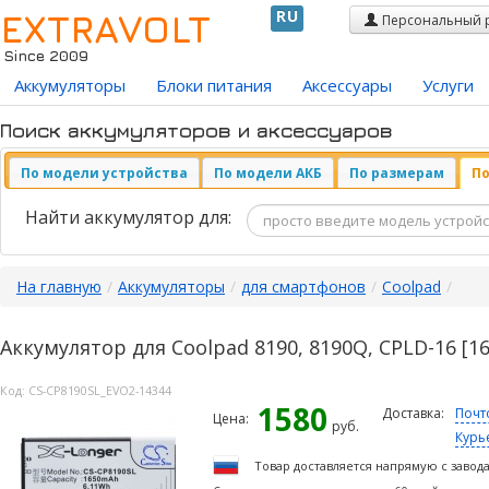
EXTRAVOLT
RU
Персональный 
Since 2009
Аккумуляторы
Блоки питания
Аксессуары
Услуги
Поиск аккумуляторов и аксессуаров
По модели устройства
По модели АКБ
По размерам
По
Найти аккумулятор для:
На главную
/
Аккумуляторы
/
для смартфонов
/
Coolpad
/
Аккумулятор для Coolpad 8190, 8190Q, CPLD-16 [1
Код:
CS-CP8190SL_EVO2-14344
1580
Доставка:
Почт
Цена:
руб.
Курь
Товар доставляется напрямую с завод