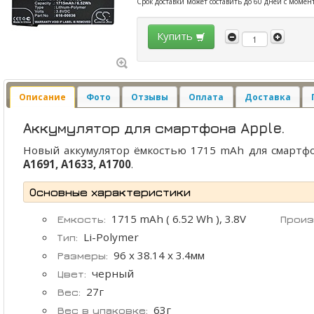
Срок доставки может составить до 60 дней с момен
Купить
Описание
Фото
Отзывы
Оплата
Доставка
Аккумулятор для смартфона Apple.
Новый аккумулятор ёмкостью 1715 mAh для смартф
A1691, A1633, A1700
.
Основные характеристики
1715 mAh ( 6.52 Wh ), 3.8V
Емкость:
Произ
Li-Polymer
Тип:
96 x 38.14 x 3.4мм
Размеры:
черный
Цвет:
27г
Вес:
63г
Вес в упаковке: