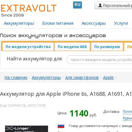
EXTRAVOLT
RU
Персональный 
Since 2009
Аккумуляторы
Блоки питания
Аксессуары
Услуги
Поиск аккумуляторов и аксессуаров
По модели устройства
По модели АКБ
По размерам
По
Найти аккумулятор для:
На главную
/
Аккумуляторы
/
для смартфонов
/
Apple
/
Аккумулятор для Apple iPhone 6s, A1688, A1691, A
Код:
CS-IPH611SL_EVO2-15378
1140
Доставка:
Почт
Цена:
руб.
Курь
Товар доставляется напрямую с завод